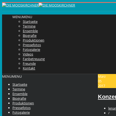
MENU
MENU
Startseite
Termine
Ensemble
Biografie
Produktionen
Pressefotos
Fotogalerie
Videos
Fanbetreuung
Freunde
Kontakt
MENU
MENU
März
05
Startseite
2017
Termine
Ensemble
Konzer
Biografie
Produktionen
Pressefotos
lenar
Fotogalerie
/